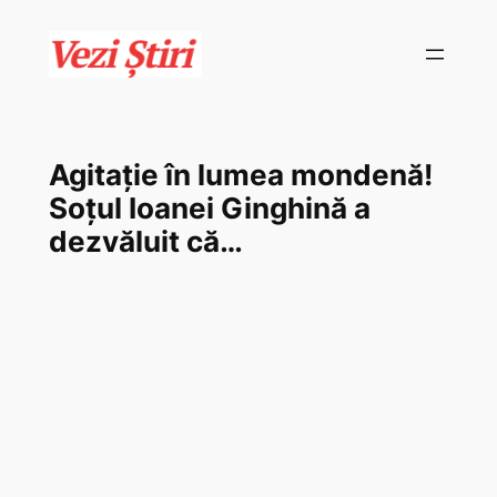
Skip
to
content
Agitație în lumea mondenă!
Soțul Ioanei Ginghină a
dezvăluit că…