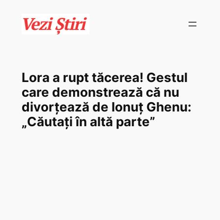
Skip
to
content
Lora a rupt tăcerea! Gestul
care demonstrează că nu
divorțează de Ionuț Ghenu:
„Căutați în altă parte”