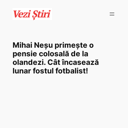
Skip
to
content
Mihai Neșu primește o
pensie colosală de la
olandezi. Cât încasează
lunar fostul fotbalist!